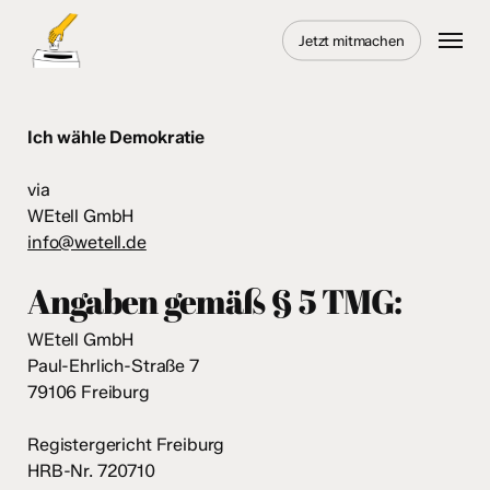
Skip
Menu
to
Jetzt mitmachen
main
content
Ich wähle Demokratie
via
WEtell GmbH
info@wetell.de
Angaben gemäß § 5 TMG:
WEtell GmbH
Paul-Ehrlich-Straße 7
79106 Freiburg
Registergericht Freiburg
HRB-Nr. 720710